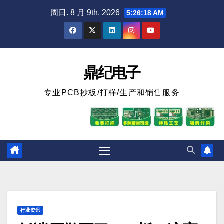
跳
周日. 8 月 9th, 2026
5:26:19 AM
至
内
容
鼎纪电子
专业PCB抄板/打样/生产和销售服务
行业资讯