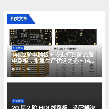
航
相关文章
行业资讯
14层2阶电路板 + 专业打造高品质
电路板，批量生产优选之选 + 14层
2阶电路板生产
8 月 6, 2026
行业资讯
20 层 2 阶 HDI 线路板，选它解决