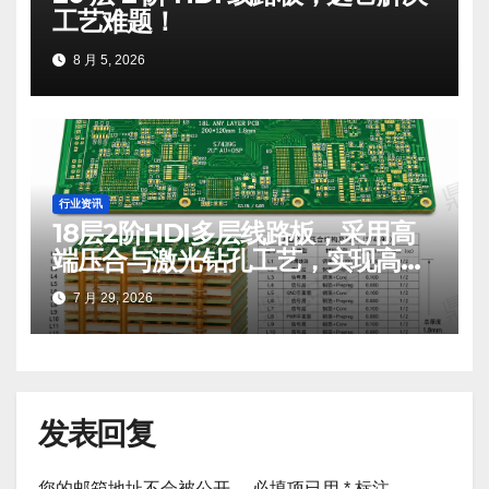
工艺难题！
8 月 5, 2026
行业资讯
18层2阶HDI多层线路板，采用高
端压合与激光钻孔工艺，实现高密
度互连设计。
7 月 29, 2026
发表回复
您的邮箱地址不会被公开。
必填项已用
*
标注