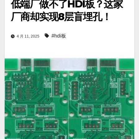
低端厂做不了HDI板？这家
厂商却实现8层盲埋孔！
#hdi板
4 月 11, 2025