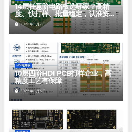
14层任意阶电路板选哪家？高精
度、快打样、批量稳定，认准资深
PCB厂家
2026年8月7日
HDI电路板
10层四阶HDI PCB打样企业，高
精度工艺有保障
2026年8月6日