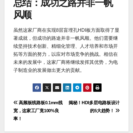
总结：成功之路并非一帆
风顺
虽然这家厂商在实现8层盲埋孔HDI板方面取得了显
著成就，但成功的路途并非一帆风顺。他们需要继
续坚持技术创新、精细化管理、人才培养和市场开
拓等方面的努力，以应对市场竞争的挑战。相信在
未来的发展中，这家厂商将继续发挥其优势，为电
子制造业的发展做出更大的贡献。
文
高频板线路板0.1mm线
揭秘！HDI多层电路板设计
宽，这家工厂竟100%良
的5大趋势！
章
率！
导