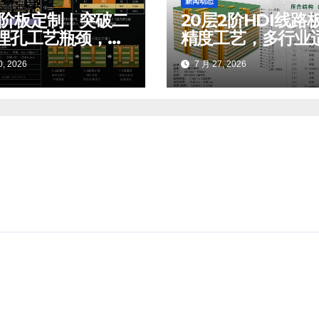
新闻动态
2阶板定制｜突破二
20层2阶HDI线路板
埋孔工艺瓶颈，鼎
精度工艺，多行业
保稳定交付
之选
, 2026
7 月 27, 2026