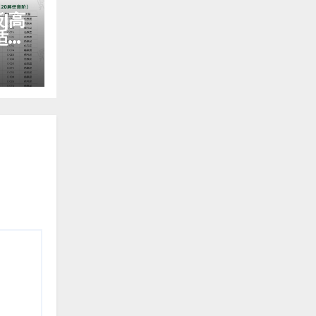
|高
适配