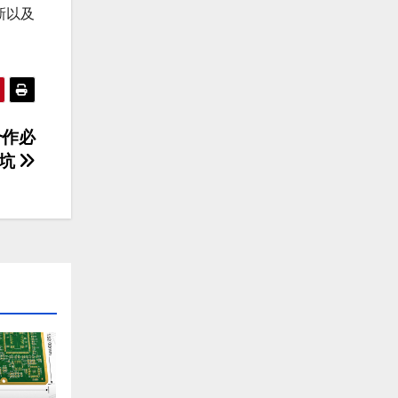
新以及
。
合作必
坑