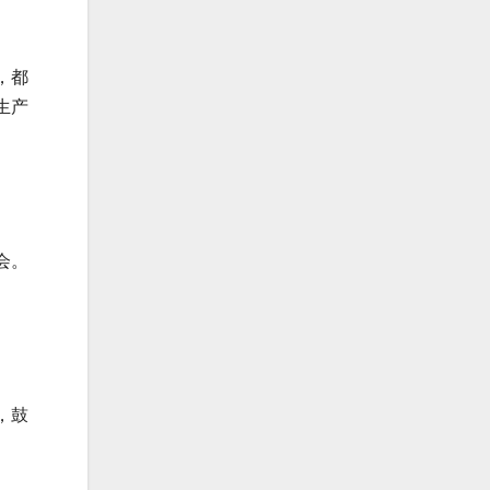
，都
生产
会。
，鼓