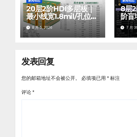
新闻动态
新闻动态
20层2阶HDI多层板｜
8层
最小线宽1.8mil/孔位精
阶盲
度±2mil，满足高速信
纪确
8 月 5, 2026
7 月 30
号传输需求
发表回复
您的邮箱地址不会被公开。
必填项已用
*
标注
评论
*